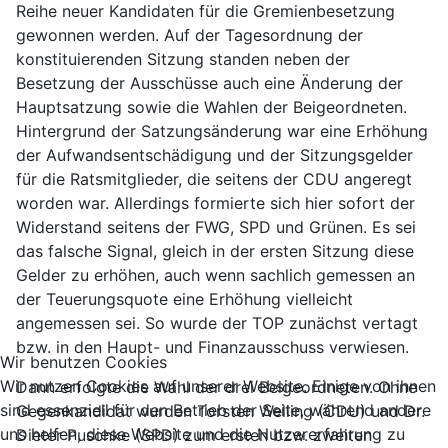
Reihe neuer Kandidaten für die Gremienbesetzung
gewonnen werden. Auf der Tagesordnung der
konstituierenden Sitzung standen neben der
Besetzung der Ausschüsse auch eine Änderung der
Hauptsatzung sowie die Wahlen der Beigeordneten.
Hintergrund der Satzungsänderung war eine Erhöhung
der Aufwandsentschädigung und der Sitzungsgelder
für die Ratsmitglieder, die seitens der CDU angeregt
worden war. Allerdings formierte sich hier sofort der
Widerstand seitens der FWG, SPD und Grünen. Es sei
das falsche Signal, gleich in der ersten Sitzung diese
Gelder zu erhöhen, auch wenn sachlich gemessen an
der Teuerungsquote eine Erhöhung vielleicht
angemessen sei. So wurde der TOP zunächst vertagt
bzw. in den Haupt- und Finanzausschuss verwiesen.
Wir benutzen Cookies
Wir nutzen Cookies auf unserer Website. Einige von ihnen
Dann erfolgte die Wahl der drei Beigeordneten. Ohne
sind essenziell für den Betrieb der Seite, während andere
Gegenkandidat wurden Torsten Welling (CDU) und Dr.
uns helfen, diese Website und die Nutzererfahrung zu
Dieter Puschke (SPD) zum ersten bzw. zweiten