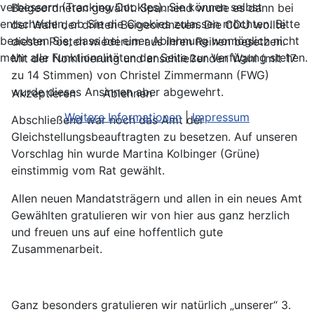
verbessern (Tracking Cookies). Sie können selbst
Beigeordneten gewählt. Spannend wurde es dann bei
entscheiden, ob Sie die Cookies zulassen möchten. Bitte
der Wahl der dritten Beigeordneten. Die CDU wollte
beachten Sie, dass bei einer Ablehnung womöglich nicht
diesen Posten wiederum aus ihren Reihen besetzen.
mehr alle Funktionalitäten der Seite zur Verfügung stehen.
Mit der Nominierung und anschließenden Wahl (mit 17
zu 14 Stimmen) von Christel Zimmermann (FWG)
wurde dieses Ansinnen aber abgewehrt.
Akzeptieren
Ablehnen
Weitere Informationen
|
Impressum
Abschließend war noch das Amt der
Gleichstellungsbeauftragten zu besetzen. Auf unseren
Vorschlag hin wurde Martina Kolbinger (Grüne)
einstimmig vom Rat gewählt.
Allen neuen Mandatsträgern und allen in ein neues Amt
Gewählten gratulieren wir von hier aus ganz herzlich
und freuen uns auf eine hoffentlich gute
Zusammenarbeit.
Ganz besonders gratulieren wir natürlich „unserer“ 3.